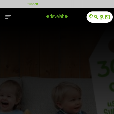
Gratis verzending vanaf € 50,-
A
l
O
Y